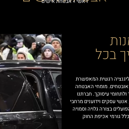
ראשי
»
אבטחת אישים
נות
ך בכל
יגנצ
יה
רגשית המאפשרת
ובטחים.
מומחי
האבטחה
ולתחומי
עיסוקך
.
חברתנו
אנשי עסקים וידוענים מרחבי
פועלים בצורה גלויה וסמויה
כלל גורמי אכיפת החוק