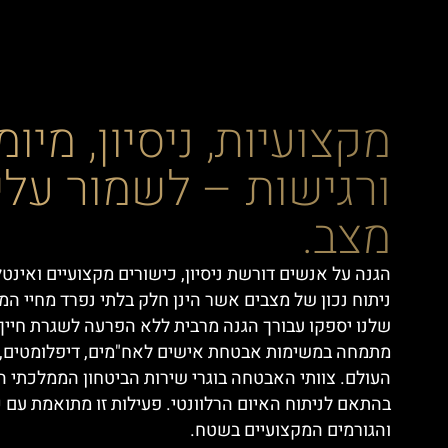
מקצועיות, ניסיון, מיומ
ורגישות – לשמור עלי
מצב.
הגנה על אנשים דורשת ניסיון, כישורים מקצועיים
ואינטל
ניתוח
נכון של מצבים אשר הינן חלק בלתי נפרד
מחיי
המא
שלנו
יספקו
עבורך
הגנה
מרבית
ללא
הפרעה
לשגרת
חייך
מתמחה במשימות
אבטחת אישים לאח"מים,
דיפלומטים, 
העולם. צוות
י האבטחה
בוגרי שירות הביטחון הממלכתי
ה
בהתאם
לניתוח
ה
איום הרלוונטי
.
פעילות זו מתואמת עם 
והגורמים המקצועיים בשטח.