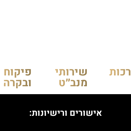
כות
שירותי
פיקוח
מנב״ט
ובקרה
אישורים ורישיונות: