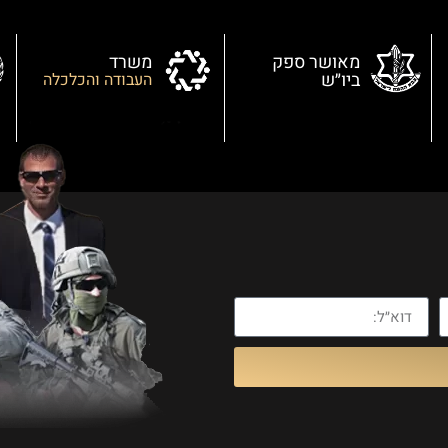
מאושר ספק
משרד
ביו״ש
העבודה והכלכלה