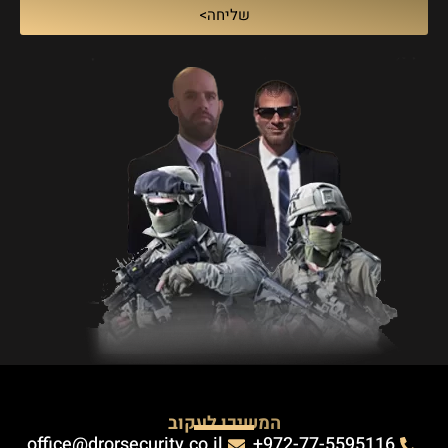
שליחה>
המשיכו לעקוב
office@drorsecurity.co.il
972-77-5595116+