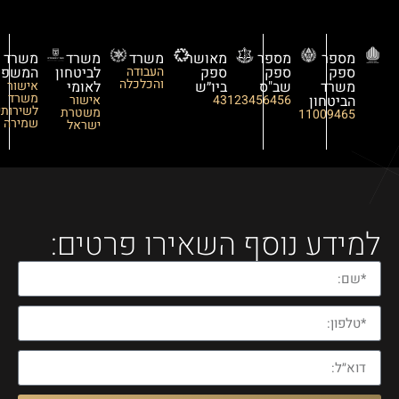
מספר
מספר
מאושר
משרד
משרד
משרד
ספק
ספק
ספק
העבודה
לביטחון
המשפטים
והכלכלה
משרד
שב"ס
ביו״ש
לאומי
אישור
משרד
הביטחון
43123456456
אישור
לשירותי
משטרת
11009465
שמירה
ישראל
מידע נוסף השאירו פרטים: