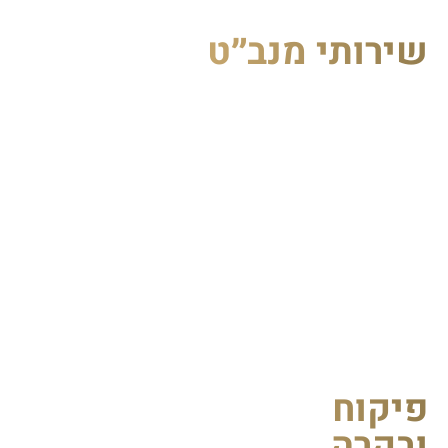
ירותי מנב״ט
יקוח
בקרה