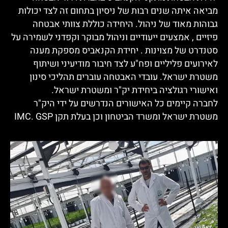
ביאה איתה שנים רבות של ניסיון בתחום זה לצד יכולות
בוהות מאוד של ניהול. היחידה כוללת צוותי אבטחה
יזיים , אמצעים ייעודיים וניהול מבוקר וקפדני לשמירה על
טנדרט של מצוינות . יחידת הקנאביס מספקת מענה
אירועים פליליים ופח"ע לצד חיבור מודיעיני ושיתוף
שטרת ישראל. עובדי האבטחה עוברים תהליכי סינון
אישורי רגולציה ביחידת יק"ר ומשטרת ישראל.
חברה קיימים כל האישורים הנדרשים על ידי היק"ר
שטרת ישראל ומשרד הביטחון וכן בעלת תקן IMC. GSP