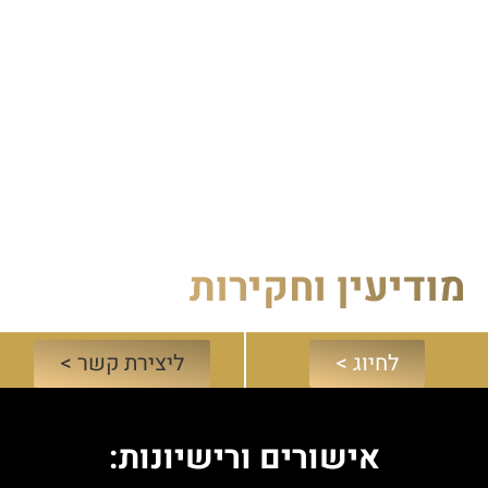
ודיעין וחקירות
לחיוג >
ליצירת קשר >
אישורים ורישיונות: