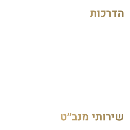
דרכות
ירותי מנב״ט