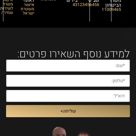
משרד
שב"ס
ביו״ש
לאומי
משרד
הביטחון
43123456456
אישור
לשירותי
משטרת
11009465
שמירה
ישראל
מידע נוסף השאירו פרטים:
שליחה>