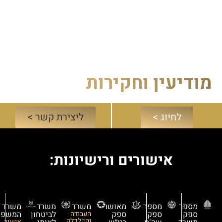
ודיעין וחקירות
לחיוג >
ליצירת קשר >
אישורים ורישיונות:
מספר
מספר
מאושר
משרד
משרד
משרד
ספק
ספק
ספק
העבודה
לביטחון
המשפטים
והכלכלה
אישור